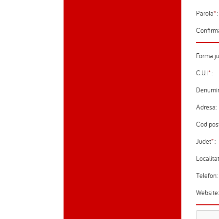
Parola
*
:
Confirm
Forma ju
C.U.I.
*
:
Denumi
Adresa:
Cod post
Judet
*
:
Localita
Telefon:
Website: