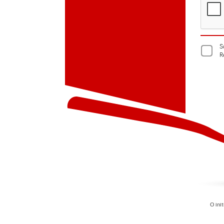
S
R
O init